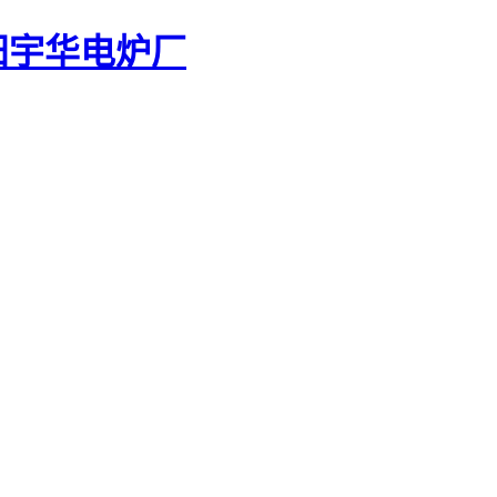
阳宇华电炉厂