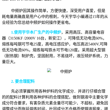
中频炉因其操作简单，方便快捷，深受用户喜爱，但是
耗电量高确直是用户心中的根刺，今天宇华小编通过
15
年的从
业经验为您总结中频炉如何操作更省电。
1.使用宇华本厂生产的中频炉
，采用高压、高容量电容
器（
3150KF /2000V 16
台，新安江），可降低无功电流
60%
，
熔炼每吨钢可节电
25
度，高电压感应炉，电压高达
5400V,
可降
低无功电流
60%
，熔炼每吨铁水可节电
120
度。采用超大型钢
（耐热钢）制炉壳，坚固耐用，不易烧坏，液压倾炉系统，力
量巨大。
2.
要合理配料
先必须掌握所用各种炉料的化学成分．并进行仔细合理
的的配料计算利用各种炉料的合理搭配，做到钢液中主要化学
成分符合要求，有害杂质元素含量尽可能少、不超标，避免因
调整成分而拖延熔炼时间，杜因成分不合格而使钢液报废，增