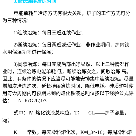
3.延长连续冶炼时间
电能单耗与冶炼方式有很大关系，炉子的工作方式可分
为三种情况：
1)连续冶炼：每日三班连续作业；
2)断续冶炼：每日两班或班作业，非作业期间，炉内铁
水用保温功率进行保温；
3)间歇冶炼：每日完成后部出净显然．以上三种情况作
业时，连续冶炼电能单耗 低，断续冶炼次之，间歇冶炼 高。
因此．有条件的情况下应当尽可能地安排集中连续冶炼。尽量
增加次冶炼炉次，延长持续冶炼时间，降低电耗。硅质炉衬使
用寿命周期内可预期达到的熔化铁液总吨位按以下经验公式评
估：
N=K(G2L)1/3
式中：Ⅳ
_
熔化铁液总吨位，
T
；
GL
——炉子容量，
kg
；
K——常数；每天冷料熔化次，
K=l_3
～
l 8
；每周冷料熔