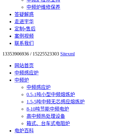
中频炉维修保养
答疑解惑
走进宇华
定制•售后
案例视频
联系我们
13353906936 / 15225523303
Sitexml
网站首页
中频感应炉
中频炉
中频感应炉
0.5-1吨小型中频熔炼炉
1.5-5吨中频无芯感应熔炼炉
8-10吨节能中频电炉
高中频热处理设备
箱式、台车式电阻炉
电炉百科