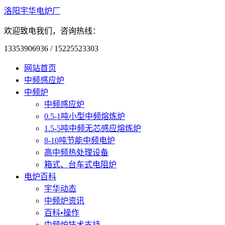
洛阳宇华电炉厂
欢迎致电我们，咨询热线：
13353906936 / 15225523303
网站首页
中频感应炉
中频炉
中频感应炉
0.5-1吨小型中频熔炼炉
1.5-5吨中频无芯感应熔炼炉
8-10吨节能中频电炉
高中频热处理设备
箱式、台车式电阻炉
电炉百科
宇华动态
中频炉资讯
百科•操作
中频炉技术支持