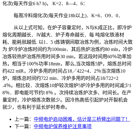
化次
(
每天作业
6 h
7 h)
，
K=2
．
8
—
4
．
6
：
每周冷料熔化次
(
每天作业
18h
以上
)
．
K=6
．
O
9
．
0
．
从以上式可知，在炉子容量定时，
N
与
K
成正比，即冷炉
熔化周期越长．Ⅳ越大．炉子寿命越长．每 吨熔化铁液材
耗、能耗就越低
.
以
1
．
5 t
炼铸钢间歇冶炼为例，冶炼时间大致
为 炉冷炉冶炼时间约为
100min
．其后热炉冶炼约
80 mln
，冷炉
冶炼较热炉冶炼所用时间多
30 min
，若这段时间用
60
％功率加
热，相当于
100
％功率
18min
，那么
,
当次熔炼
5
炉，熔炼总时间
约
422 mlR
，冷炉多用的时间占
18
／
422=4
．
2
％当次熔炼
10
炉，熔炼总时间约
722 min
．冷炉多用的时间占
18/722=2
.4
％。相比较．次熔炼
10
炉较次熔炉
5
炉冷炉多用的时间减少
1
8
％．即电能可节约
l 8
％ 。次持续冶炼炉次多、时间长。在产
量定时，冷炉熔炼次数就少。因冷热高低引起炉对开裂机会
就少，也有利于延长炉衬寿命。
上一篇：
中频电炉启动困难，估计是三桥臂出问题了！
下一篇：
中频电炉保养维护注意事项