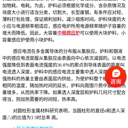
加物耗、电耗。为此，炉料必须根据化学成分、含杂质情况及
块度大小进行适当分类，切割大、长型废钢，有条件应对轻、
薄料打包处理，保证顺利加料，减少熔炼时间。炉料块度的大
小应与电源频率相适应，感应电炉所用电源频率随炉子容量的
增大而降低。因此，大容量
中频感应炉
可以使用大块炉料，小
容量感应炉使用小块炉料。
感应电流在多金属导体的分布服从集肤应。炉料和钢液
中的感应电流是服从集肤应由表面向中心依次减弱的。以电流
强度降低到表面电流强度的
36 8
％的那点到导体表面的距离叫
电流透人深度，炉料中的感应电流主要集中透人深度层内，加
强热料的热量主要由表面层内供给，为使炉料整个横断面得到
相同的温度，随加热时间的延长，炉料向周围介质中散失的热
量增多，从而热率下降。如果透人深度层和炉料几何尺寸配合
得当，则加热需要的时间短，热率高。
对圆柱形金属材料研究表明，当圆柱形的直径
d
和透人深
度△
l
的比值为
3 5
时总率 高。