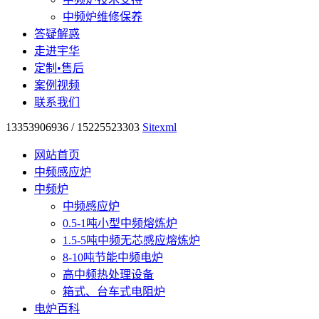
中频炉维修保养
答疑解惑
走进宇华
定制•售后
案例视频
联系我们
13353906936 / 15225523303
Sitexml
网站首页
中频感应炉
中频炉
中频感应炉
0.5-1吨小型中频熔炼炉
1.5-5吨中频无芯感应熔炼炉
8-10吨节能中频电炉
高中频热处理设备
箱式、台车式电阻炉
电炉百科