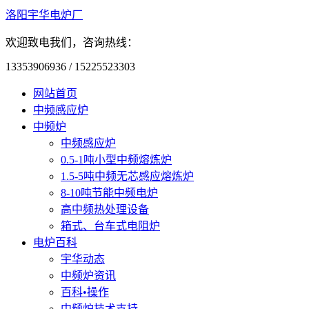
洛阳宇华电炉厂
欢迎致电我们，咨询热线：
13353906936 / 15225523303
网站首页
中频感应炉
中频炉
中频感应炉
0.5-1吨小型中频熔炼炉
1.5-5吨中频无芯感应熔炼炉
8-10吨节能中频电炉
高中频热处理设备
箱式、台车式电阻炉
电炉百科
宇华动态
中频炉资讯
百科•操作
中频炉技术支持