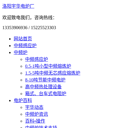
洛阳宇华电炉厂
欢迎致电我们，咨询热线：
13353906936 / 15225523303
网站首页
中频感应炉
中频炉
中频感应炉
0.5-1吨小型中频熔炼炉
1.5-5吨中频无芯感应熔炼炉
8-10吨节能中频电炉
高中频热处理设备
箱式、台车式电阻炉
电炉百科
宇华动态
中频炉资讯
百科•操作
中频炉技术支持