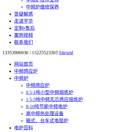
中频炉维修保养
答疑解惑
走进宇华
定制•售后
案例视频
联系我们
13353906936 / 15225523303
Sitexml
网站首页
中频感应炉
中频炉
中频感应炉
0.5-1吨小型中频熔炼炉
1.5-5吨中频无芯感应熔炼炉
8-10吨节能中频电炉
高中频热处理设备
箱式、台车式电阻炉
电炉百科