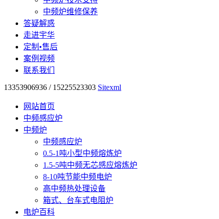
中频炉维修保养
答疑解惑
走进宇华
定制•售后
案例视频
联系我们
13353906936 / 15225523303
Sitexml
网站首页
中频感应炉
中频炉
中频感应炉
0.5-1吨小型中频熔炼炉
1.5-5吨中频无芯感应熔炼炉
8-10吨节能中频电炉
高中频热处理设备
箱式、台车式电阻炉
电炉百科