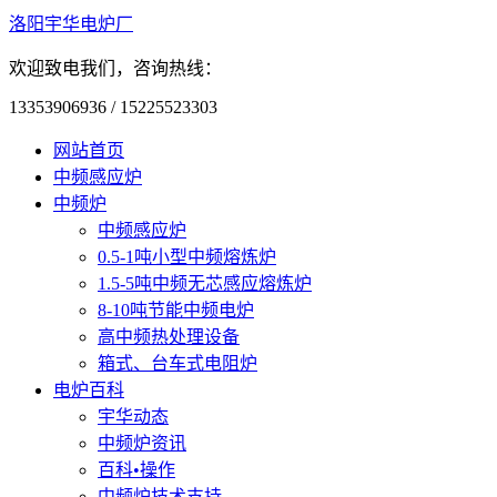
洛阳宇华电炉厂
欢迎致电我们，咨询热线：
13353906936 / 15225523303
网站首页
中频感应炉
中频炉
中频感应炉
0.5-1吨小型中频熔炼炉
1.5-5吨中频无芯感应熔炼炉
8-10吨节能中频电炉
高中频热处理设备
箱式、台车式电阻炉
电炉百科
宇华动态
中频炉资讯
百科•操作
中频炉技术支持