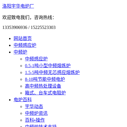
洛阳宇华电炉厂
欢迎致电我们，咨询热线：
13353906936 / 15225523303
网站首页
中频感应炉
中频炉
中频感应炉
0.5-1吨小型中频熔炼炉
1.5-5吨中频无芯感应熔炼炉
8-10吨节能中频电炉
高中频热处理设备
箱式、台车式电阻炉
电炉百科
宇华动态
中频炉资讯
百科•操作
中频炉技术支持