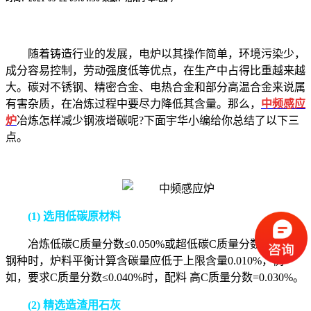
随着铸造行业的发展，电炉以其操作简单，环境污染少，
成分容易控制，劳动强度低等优点，在生产中占得比重越来越
大。
碳对不锈钢、精密合金、电热合金和部分高温合金来说属
有害杂质，在冶炼过程中要尽力降低其含量。那么，
中频感应
炉
冶炼怎样减少钢液增碳
呢?下面宇华小编给你总结了以下三
点。
(1) 选用低碳原材料
冶炼低碳
C
质量分数≤
0.050%
或超低碳
C
质量分数≤
0.030%
钢种时，炉料平衡计算含碳量应低于上限含量
0.010%
，例
如，要求
C
质量分数≤
0.040%
时，配料 高
C
质量分数
=0.030%
。
(2) 精选造渣用石灰