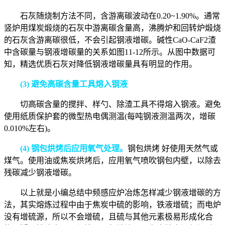
石灰随烧制方法不同，含游离碳波动在
0.20~1.90%
。通常
竖炉用煤炭煅烧的石灰中游离碳含量高，沸腾炉和回转炉煅烧
的石灰含游离碳很低，不会引起钢液增碳。碱性
CaO-CaF2
渣
中含碳量与钢液增碳量的关系如图
11-12
所示。从图中数据可
知，精选优质石灰对降低钢液增碳量具有明显的作用。
(3) 避免高碳含量工具熔入钢液
切高碳含量的搅拌、样勺、除渣工具不得熔入钢液。避免
使用纸质保护套的微型热电偶测温
(
每吨钢液测温两次，增碳
0.010%
左右
)
。
(4) 钢包烘烤后应用氧气处理。
钢包烘烤 好使用天然气或
煤气。使用油或焦炭烘烤后，应用氧气喷吹钢包内壁，以除去
残碳减少钢液增碳。
以上就是小编总结中频感应炉冶炼怎样减少钢液增碳的方
法，其实
熔炼过程中由于焦炭中硫的影响，铁液增硫；而电炉
没有增硫源，所以不会增硫，且硫与其他元素极易形成化合