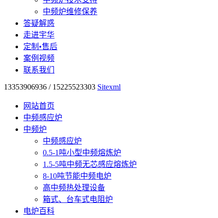
中频炉维修保养
答疑解惑
走进宇华
定制•售后
案例视频
联系我们
13353906936 / 15225523303
Sitexml
网站首页
中频感应炉
中频炉
中频感应炉
0.5-1吨小型中频熔炼炉
1.5-5吨中频无芯感应熔炼炉
8-10吨节能中频电炉
高中频热处理设备
箱式、台车式电阻炉
电炉百科