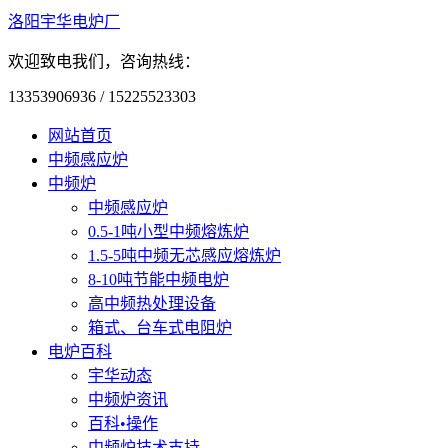
洛阳宇华电炉厂
欢迎致电我们，咨询热线：
13353906936 / 15225523303
网站首页
中频感应炉
中频炉
中频感应炉
0.5-1吨小型中频熔炼炉
1.5-5吨中频无芯感应熔炼炉
8-10吨节能中频电炉
高中频热处理设备
箱式、台车式电阻炉
电炉百科
宇华动态
中频炉资讯
百科•操作
中频炉技术支持