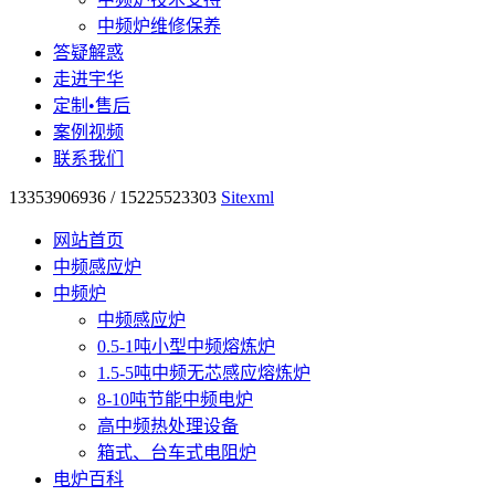
中频炉维修保养
答疑解惑
走进宇华
定制•售后
案例视频
联系我们
13353906936 / 15225523303
Sitexml
网站首页
中频感应炉
中频炉
中频感应炉
0.5-1吨小型中频熔炼炉
1.5-5吨中频无芯感应熔炼炉
8-10吨节能中频电炉
高中频热处理设备
箱式、台车式电阻炉
电炉百科