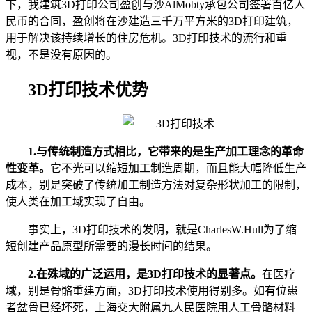
下，我建筑
3D
打印公司盈创与沙
AlMobty
承包公司签署百亿人
民币的合同，盈创将在沙建造三千万平方米的
3D
打印建筑，
用于解决该持续增长的住房危机。
3D
打印技术的流行和重
视，不是没有原因的。
3D打印技术优势
1.
与传统制造方式相比，它带来的是生产加工理念的革命
性变革。
它不光可以缩短加工制造周期，而且能大幅降低生产
成本，别是突破了传统加工制造方法对复杂形状加工的限制，
使人类在加工域实现了自由。
事实上，
3D
打印技术的发明，就是
CharlesW.Hull
为了缩
短创建产品原型所需要的漫长时间的结果。
2.
在殊域的广泛运用，是
3D
打印技术的显著点。
在医疗
域，别是骨骼重建方面，
3D
打印技术使用得别多。如有位患
者盆骨已经坏死，上海交大附属九人民医院用人工骨骼材料