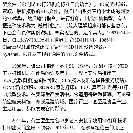
型文件（它们是
3D
打印机的标准三角语言）。
3D
成型机通过
读取、解析接收的
STL
文件，构建出由系列三角形组成的网状
的
3D
模型，然后输出指令，进行打印，制成实物模型，有人
把这种技术称为“增材制造”。（般人理解起来可能有些复杂，
下面会有具体实例说明）早实现它的，是个美人。
1983
年
3
月
9
日，
CharlesW.Hull
发明了世界上 台
3D
打印机。
1986
年，
CharlesW.Hull
在球建立了家生产
3D
打印设备的公司，
Systems
。它开发了现在通用的
STL
文件格式。
1988年，该公司推出了基于
SL
（立体声光刻）技术的
3D
工业打印机。在此后的许多年里，世界上又先后推出了
SLA(
光敏树脂选择性固化
)
、
SLS(
粉末材料选择性激光烧结
)
、
FDM(
熔融沉积
)
、
3DP(3D
喷射打印
)
、
PUG(
真空注型
)
等
3D
打
印成型技术。
在实际生产生活中，它运用得较为普遍
。无论是
航空航天科技，亦或是建筑域、医疗行业，甚至是食品产业、
生活用品，都能发现它的影子。
2011年，荷兰医生给名
83
岁老人安装了块用
3D
打印技术
打印出来的金属下颌骨。
2017
年
3
月，在沙阿拉伯王的见证