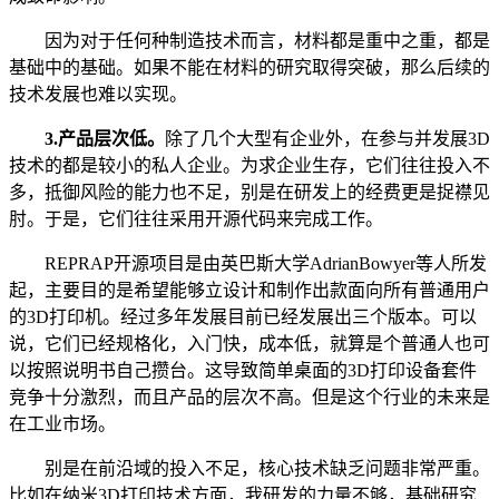
因为对于任何种制造技术而言，材料都是重中之重，都是
基础中的基础。如果不能在材料的研究取得突破，那么后续的
技术发展也难以实现。
3.
产品层次低。
除了几个大型有企业外，在参与并发展
3D
技术的都是较小的私人企业。为求企业生存，它们往往投入不
多，抵御风险的能力也不足，别是在研发上的经费更是捉襟见
肘。于是，它们往往采用开源代码来完成工作。
REPRAP开源项目是由英巴斯大学
AdrianBowyer
等人所发
起，主要目的是希望能够立设计和制作出款面向所有普通用户
的
3D
打印机。经过多年发展目前已经发展出三个版本。可以
说，它们已经规格化，入门快，成本低，就算是个普通人也可
以按照说明书自己攒台。这导致简单桌面的
3D
打印设备套件
竞争十分激烈，而且产品的层次不高。但是这个行业的未来是
在工业市场。
别是在前沿域的投入不足，核心技术缺乏问题非常严重。
比如在纳米
3D
打印技术方面，我研发的力量不够，基础研究