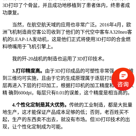
3D
打印了个骨盆，并且成功地移植到了患者体内，终患者成
功康复。
当然，在航空航天域的应用也非常广泛。
2016
年
4
月，欧
洲飞机制造商空客公司收到了他们的下代空中客车
A320neo
客
机的
LEAP-1A
发动机，这是他们正式将使用
3D
打印的合金燃
料喷嘴用于飞机引擎上。
我的歼
-20
战机的制造也运用了
3D
打印技术。
3.
打印精度高。
由于
3D
打印成品的可塑性非常强，从二维
到三维均可实施，且由于它的生成原理属于逐层打印，即完成
层再进入下层的打印加工，根据打印机的加工精度和性，可以
精 确到
600dpi
，每层只有
0.01
的误差，这个精度是相当高的。
4.
个性化定制是其大优势。
传统的工业制造，都是大批量
地生产，这才能保证产品成本足够的低；否则，老百姓买不
起，生产的东西卖不出去，就没有市场。但
3D
打印技术的出
现，让个性化定制成为可能。