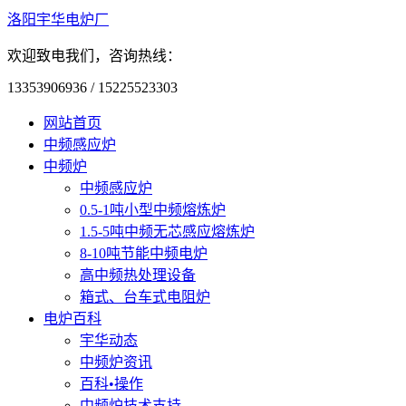
洛阳宇华电炉厂
欢迎致电我们，咨询热线：
13353906936 / 15225523303
网站首页
中频感应炉
中频炉
中频感应炉
0.5-1吨小型中频熔炼炉
1.5-5吨中频无芯感应熔炼炉
8-10吨节能中频电炉
高中频热处理设备
箱式、台车式电阻炉
电炉百科
宇华动态
中频炉资讯
百科•操作
中频炉技术支持