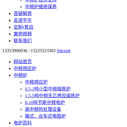
中频炉维修保养
答疑解惑
走进宇华
定制•售后
案例视频
联系我们
13353906936 / 15225523303
Sitexml
网站首页
中频感应炉
中频炉
中频感应炉
0.5-1吨小型中频熔炼炉
1.5-5吨中频无芯感应熔炼炉
8-10吨节能中频电炉
高中频热处理设备
箱式、台车式电阻炉
电炉百科