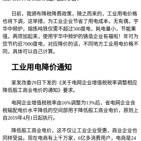
日前，我颁布降税降费政策，随之而来的，工业用电价格
也将下调，这举措，为工业企业节省了用电成本，无有偶，宇
华中频炉，熔炼吨铁仅需不超过
500
度电，耗电量小，节能果
强，两项加起来，使用宇华中频炉的铸造企业有福啦！年可为
您节约近
7000
度电，对应降价的话，不同地方工业用电价格不
同，具体可以自己计算。
工业用电降价通知
家发改委
29
日下发的《关于电网企业增值税税率调整相应
降低般工商业电价的通知》要求。
电网企业增值税税率由
16%
调整为
13%
后，省电网企业含
税输配电价水平降低的空间部用于降低般工商业电价，原则上
自
2019
年
4
月
1
日起执行。
降低般工商业电价，这不仅让工业企业受惠，商业企业也
同样受益。现在电商有上千万家，
6
亿多消费用户，电商是
24