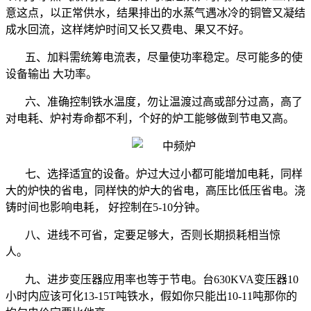
意这点，以正常供水，结果排出的水蒸气遇冰冷的铜管又凝结
成水回流，这样烤炉时间又长又费电、果又不好。
五、加料需统筹电流表，尽量使功率稳定。尽可能多的使
设备输出 大功率。
六、准确控制铁水温度，勿让温渡过高或部分过高，高了
对电耗、炉衬寿命都不利，个好的炉工能够做到节电又高。
七、选择适宜的设备。炉过大过小都可能增加电耗，同样
大的炉快的省电，同样快的炉大的省电，高压比低压省电。浇
铸时间也影响电耗， 好控制在
5-10
分钟。
八、进线不可省，定要足够大，否则长期损耗相当惊
人。
九、进步变压器应用率也等于节电。台
630KVA
变压器
10
小时内应该可化
13-15T
吨铁水，假如你只能出
10-11
吨那你的