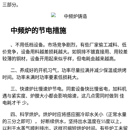
三部分。
中频炉的节电措施
、不用低档设备。市场竞争剧烈，有些厂家偷工减料、低
价竞争，设备用料越差损耗越大。如铜排不镀直接用、用较差
较薄的铜材，设备开用起来似乎样，但电耗会越来越高。
二、养成好的开机习气，功率尽量拉满并减少保温或烘烤
时间。功率未满时功率要素低损耗大。
三、快速炉比慢速炉节电。同套设备快比慢省电，加料机
遇与紧实度、炉膛大小都会影响熔速，这几点需同时做到 佳
电耗才干 少。
四、科学烘炉。烘炉时应将感应圈冷却水关小（正常水量
的三分之即可）， 好断续供水，坚持出水温度在
55
度以上，
以利于水蒸气顺利排出，这样可缩短烘炉时间。有些炉工未留