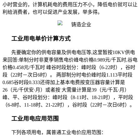
小时营业的，计算机耗电的费用压力不小，降低电价就可以让
利给消费者，也可以促进产业发展，举多得。
工业用电单价计算方式
先要确定你的供电容量及供电电压等
,
这里暂按
10KV
供电
来回答
:
单制分时非夏季销售电价峰电价格
0.989
元
/
千瓦时
,
谷电
价格
0.458
元
/
千瓦时 峰谷时段划分：峰时段（
6-22
时），谷时
段（
22
时－次日
6
时）。 两部制分时电价峰时段
1.113
平时段
0.685
谷时段
0.333
还得加上基本电费按变压器容量计算是
26
（元
/
千伏安·月）或者按 大需量计算是
39
（元
/
千瓦·月）
峰、平、谷时段划分：峰时段（
8-11
时、
18-21
时），平时段
（
6-8
时、
11-18
时、
21-22
时），谷时段（
22
时－次日
6
时）。
工业用电应用范围
下列各项用电，属普通工业电价应用范围：