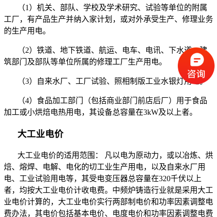
（
1
）机关、部队、学校及学术研究、试验等单位的附属
工厂，有产品生产并纳入家计划，或对外承受生产、修理业务
的生产用电。
（
2
）铁道、地下铁道、航运、电车、电讯、下水道、建
筑部门及部队等单位所属的修理工厂生产用电。
（
3
）自来水厂、工厂试验、照相制版工业水银灯用电。
（
4
）食品加工部门（包括商业部门前店后厂）用于食品
加工或小烘焙电热用电，其设备总容量在
3kW
及以上者。
大工业电价
大工业电价的适用范围： 凡以电为原动力，或以冶炼、烘
焙、熔焊、电解、电化的切工业生产用电，以及自来水厂用
电、工业试验用电等，其受电变压器总容量在
320
千伏以上
者，均按大工业电价计收电费。中频炉铸造行业就是采用大工
业电价计算的，大工业电价实行两部制电价和功率因素调整电
费办法，其电价包括基本电价、电度电价和功率因素调整电费