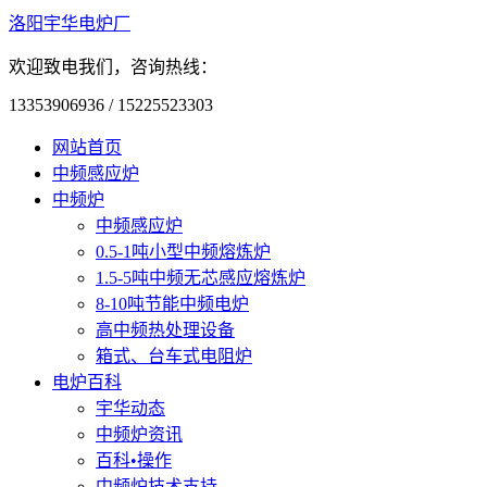
洛阳宇华电炉厂
欢迎致电我们，咨询热线：
13353906936 / 15225523303
网站首页
中频感应炉
中频炉
中频感应炉
0.5-1吨小型中频熔炼炉
1.5-5吨中频无芯感应熔炼炉
8-10吨节能中频电炉
高中频热处理设备
箱式、台车式电阻炉
电炉百科
宇华动态
中频炉资讯
百科•操作
中频炉技术支持