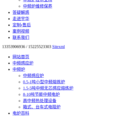
中频炉维修保养
答疑解惑
走进宇华
定制•售后
案例视频
联系我们
13353906936 / 15225523303
Sitexml
网站首页
中频感应炉
中频炉
中频感应炉
0.5-1吨小型中频熔炼炉
1.5-5吨中频无芯感应熔炼炉
8-10吨节能中频电炉
高中频热处理设备
箱式、台车式电阻炉
电炉百科