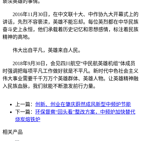
亵渎英雄的事情。
2016年11月30日，在中文联十大、中作协九大开幕式上的
讲话，先烈不容亵渎，英雄不能忘却。每位英烈都在中华民族
奋斗史上永恒，他们承载着历史记忆和思想感情，标注着民族
精神的高地。
伟大出自平凡，英雄来自人民。
2018年9月30日，会见四川航空“中民航英雄机组”体成员
时强调把每项平凡工作做好就是不平凡。新时代中色社会主义
伟大事业需要千千万万个英雄群体、英雄人物。让英雄精神融
入民族血脉，我们就能不断激发前行力量。
上一篇：
创新、创业在肇庆蔚然成风新型中频炉节能
下一篇：
环保督察“回头看”整改方案，中频炉加快替代
烧炭熔铁炉
相关产品