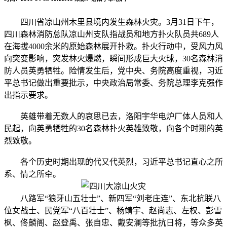
四川省凉山州木里县境内发生森林火灾。3月31日下午，
四川森林消防总队凉山州支队指战员和地方扑火队员共689人
在海拔4000余米的原始森林展开扑救。扑火行动中，受风力风
向突变影响，突发林火爆燃，瞬间形成巨大火球，30名森林消
防人员英勇牺牲。险情发生后，党中央、务院高度重视，习近
平总书记做出重要批示，中央政治局常委、务院总理李克强作
出指示要求。
英雄带着无数人的哀思已去，洛阳宇华电炉厂体人员和人
民起，向英勇牺牲的30名森林扑火英雄致敬，向各个时期的英
烈致敬。
各个历史时期出现的代又代英烈，习近平总书记直心之所
系、情之所牵。
八路军“狼牙山五壮士”、新四军“刘老庄连”、东北抗联八
位女战士、民党军“八百壮士”、杨靖宇、赵尚志、左权、彭雪
枫、佟麟阁、赵登禹、张自忠、戴安澜等批抗日将，等众多英