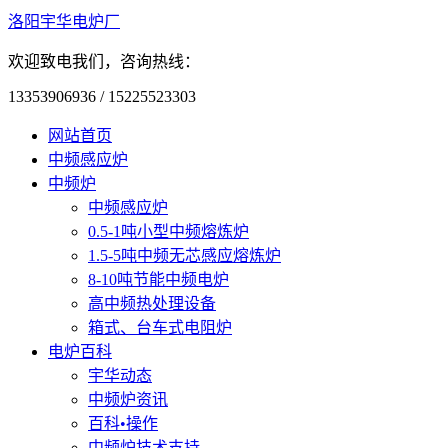
洛阳宇华电炉厂
欢迎致电我们，咨询热线：
13353906936 / 15225523303
网站首页
中频感应炉
中频炉
中频感应炉
0.5-1吨小型中频熔炼炉
1.5-5吨中频无芯感应熔炼炉
8-10吨节能中频电炉
高中频热处理设备
箱式、台车式电阻炉
电炉百科
宇华动态
中频炉资讯
百科•操作
中频炉技术支持