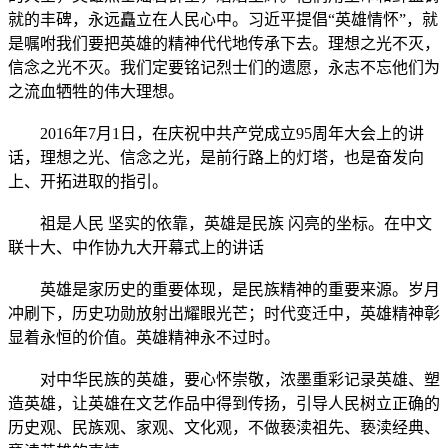
就的丰碑，永远矗立在人民心中。习近平提倡“英雄情怀”，就
是嘱咐我们要把英雄的精神代代地传承下去。理想之光不灭，
信念之光不灭。我们定要铭记烈士们的遗愿，永志不忘他们为
之流血牺牲的伟大理想。
2016年7月1日，在庆祝中共产党成立95周年大会上的讲
话，理想之光、信念之光，是前行路上的灯塔，也是奋发向
上、开拓进取的指引。
祖是人民 坚实的依靠，英雄是民族 闪亮的坐标。在中文
联十大、中作协九大开幕式上的讲话
英雄是家历史的重要体现，是民族精神的重要来源。岁月
冲刷下，历史功勋放射出耀眼光芒；时代变迁中，英雄精神彰
显着永恒的价值。英雄精神永不过时。
对中华民族的英雄，要心怀崇敬，浓墨重彩记录英雄、塑
造英雄，让英雄在文艺作品中得到传扬，引导人民树立正确的
历史观、民族观、家观、文化观，不做亵渎祖先、亵渎经典、