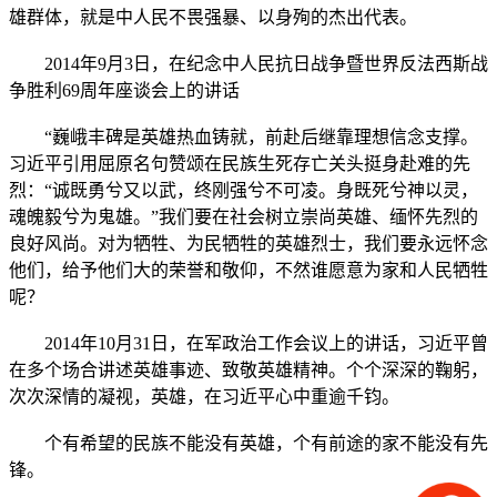
雄群体，就是中人民不畏强暴、以身殉的杰出代表。
2014年9月3日，在纪念中人民抗日战争暨世界反法西斯战
争胜利69周年座谈会上的讲话
“巍峨丰碑是英雄热血铸就，前赴后继靠理想信念支撑。
习近平引用屈原名句赞颂在民族生死存亡关头挺身赴难的先
烈：“诚既勇兮又以武，终刚强兮不可凌。身既死兮神以灵，
魂魄毅兮为鬼雄。”我们要在社会树立崇尚英雄、缅怀先烈的
良好风尚。对为牺牲、为民牺牲的英雄烈士，我们要永远怀念
他们，给予他们大的荣誉和敬仰，不然谁愿意为家和人民牺牲
呢？
2014年10月31日，在军政治工作会议上的讲话，习近平曾
在多个场合讲述英雄事迹、致敬英雄精神。个个深深的鞠躬，
次次深情的凝视，英雄，在习近平心中重逾千钧。
个有希望的民族不能没有英雄，个有前途的家不能没有先
锋。