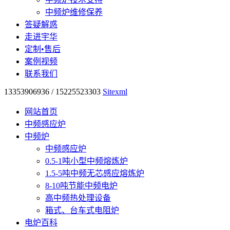
中频炉维修保养
答疑解惑
走进宇华
定制•售后
案例视频
联系我们
13353906936 / 15225523303
Sitexml
网站首页
中频感应炉
中频炉
中频感应炉
0.5-1吨小型中频熔炼炉
1.5-5吨中频无芯感应熔炼炉
8-10吨节能中频电炉
高中频热处理设备
箱式、台车式电阻炉
电炉百科