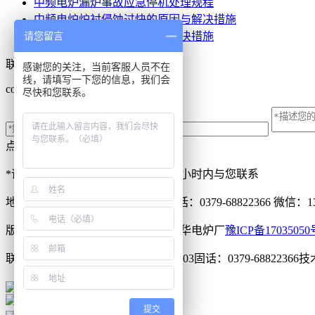
中频电炉漏炉事故应急停机处理规程
中频电炉炉衬侵蚀过快的原因与解决措施
请您留言
中频电炉炉衬开裂的原因与解决措施
联系我们
感谢您的关注，当前客服人员不在
线，请填写一下您的信息，我们会
contact us
尽快和您联系。
点击留言咨询
*请认真填写需求信息，我们会在24小时内与您联系
地址：河南省宜阳北城区唐经路
电话：0379-68822366
微信：1335
版权所有：Copyright © 2018 洛阳宇华电炉厂
豫ICP备17035050
联系电话：13353906936 / 15225523303
固话：0379-68822366
技
豫公网安备 41032702000075号
提交