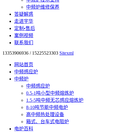
中频炉维修保养
答疑解惑
走进宇华
定制•售后
案例视频
联系我们
13353906936 / 15225523303
Sitexml
网站首页
中频感应炉
中频炉
中频感应炉
0.5-1吨小型中频熔炼炉
1.5-5吨中频无芯感应熔炼炉
8-10吨节能中频电炉
高中频热处理设备
箱式、台车式电阻炉
电炉百科