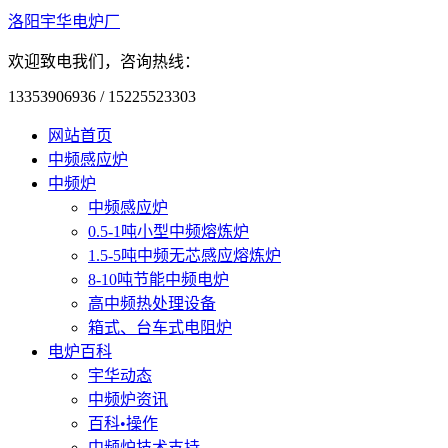
洛阳宇华电炉厂
欢迎致电我们，咨询热线：
13353906936 / 15225523303
网站首页
中频感应炉
中频炉
中频感应炉
0.5-1吨小型中频熔炼炉
1.5-5吨中频无芯感应熔炼炉
8-10吨节能中频电炉
高中频热处理设备
箱式、台车式电阻炉
电炉百科
宇华动态
中频炉资讯
百科•操作
中频炉技术支持