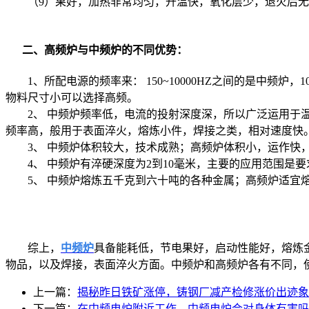
（9）果好，加热非常均匀，升温快，氧化层少，退火后无
二、高频炉与中频炉的不同优势：
1、所配电源的频率来： 150~10000HZ之间的是中频
物料尺寸小可以选择高频。
2、 中频炉频率低，电流的投射深度深，所以广泛运用于温
频率高，般用于表面淬火，熔炼小件，焊接之类，相对速度快
3、 中频炉体积较大，技术成熟；高频炉体积小，运作快
4、 中频炉有淬硬深度为2到10毫米，主要的应用范围是
5、 中频炉熔炼五千克到六十吨的各种金属；高频炉适宜
综上，
中频炉
具备能耗低，节电果好，启动性能好，熔炼
物品，以及焊接，表面淬火方面。中频炉和高频炉各有不同，
上一篇：
揭秘昨日铁矿涨停，铸钢厂减产检修涨价出迹象
下一篇：
在中频电炉附近工作，中频电炉会对身体有害吗