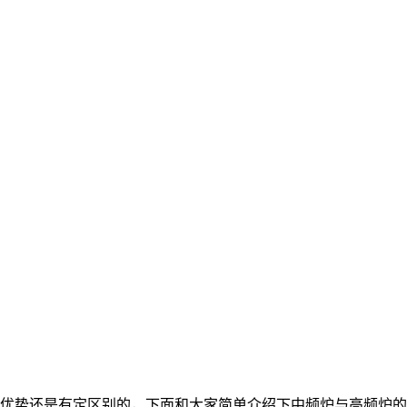
优势还是有定区别的，下面和大家简单介绍下中频炉与高频炉的