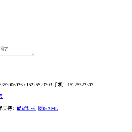
3906936 / 15225523303
手机：15225523303
号
术支持：
尚贤科技
网站XML