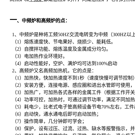
一
、中频炉和高频炉的点：
1、中频炉是种将工频50HZ交流电转变为中频（300HZ以
（1）熔炼速度快、节电果好、烧损少、能耗低。
（2）自搅拌功能、熔炼温度及金属成分均匀。
（3）电加热作业环境好。
（4）启动性能好，空炉、满炉均可达到100%启动
2、高频炉又名高频加热机，它的点是：
（1）加热快，快加热速度不到1秒（速度快慢可调节控制
（2）安装方便，连接电源、感应圈和进出水管即可使用，
（3）加热广，可加热各式各样的金属工件（根据工作开关
（4）功率可控，加热时，可通过调节功率，满足不同加热
（5）耗电少，比老式电子管高频设备节电70%左右，工件
（6）启动快，通水通电后即可启动加热；
（7）操作简单，几分钟即可学会；
（8）保护，设有过压、过流、过热、缺水等报警指示，并