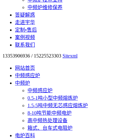
中频炉维修保养
答疑解惑
走进宇华
定制•售后
案例视频
联系我们
13353906936 / 15225523303
Sitexml
网站首页
中频感应炉
中频炉
中频感应炉
0.5-1吨小型中频熔炼炉
1.5-5吨中频无芯感应熔炼炉
8-10吨节能中频电炉
高中频热处理设备
箱式、台车式电阻炉
电炉百科