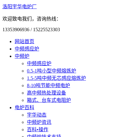
洛阳宇华电炉厂
欢迎致电我们，咨询热线：
13353906936 / 15225523303
网站首页
中频感应炉
中频炉
中频感应炉
0.5-1吨小型中频熔炼炉
1.5-5吨中频无芯感应熔炼炉
8-10吨节能中频电炉
高中频热处理设备
箱式、台车式电阻炉
电炉百科
宇华动态
中频炉资讯
百科•操作
中频炉技术支持