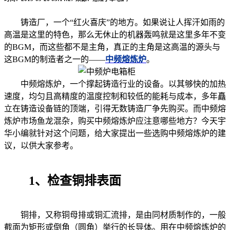
铸造厂，一个“红火喜庆”的地方。如果说让人挥汗如雨的
高温是这里的特色，那么无休止的机器轰鸣就是这里多年不变
的BGM，而这些都不是主角，真正的主角是这高温的源头与
这BGM的制造者之一的——
中频熔炼炉
。
中频熔炼炉，一个撑起铸造行业的设备。以其够快的加热
速度，均匀且高精度的温度控制和较低的能耗与成本，多年矗
立在铸造设备链的顶端，引得无数铸造厂争先购买。而中频熔
炼炉市场鱼龙混杂，购买中频熔炼炉应注意哪些地方？今天宇
华小编就针对这个问题，给大家提出一些选购中频熔炼炉的建
议，以供大家参考。
1、检查铜排表面
铜排，又称铜母排或铜汇流排，是由同材质制作的，一般
截面为矩形或倒角（圆角）举行的长导体。用在中频熔炼炉的