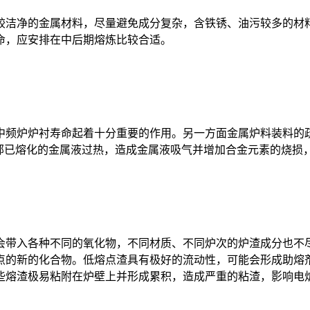
洁净的金属材料，尽量避免成分复杂，含铁锈、油污较多的材料
命，应安排在中后期熔炼比较合适。
中频炉炉衬寿命起着十分重要的作用。另一方面金属炉料装料的
下部已熔化的金属液过热，造成金属液吸气并增加合金元素的烧损
带入各种不同的氧化物，不同材质、不同炉次的炉渣成分也不尽
点的新的化合物。低熔点渣具有极好的流动性，可能会形成助熔
些熔渣极易粘附在炉壁上并形成累积，造成严重的粘渣，影响电