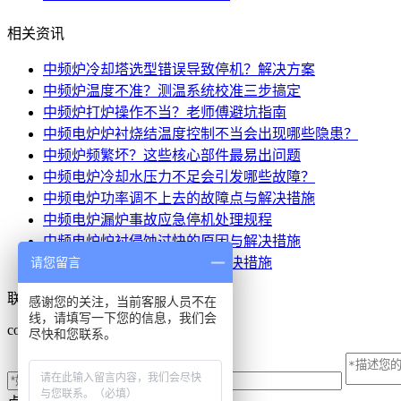
相关资讯
中频炉冷却塔选型错误导致停机？解决方案
中频炉温度不准？测温系统校准三步搞定
中频炉打炉操作不当？老师傅避坑指南
中频电炉炉衬烧结温度控制不当会出现哪些隐患？
中频炉频繁坏？这些核心部件最易出问题
中频电炉冷却水压力不足会引发哪些故障？
中频电炉功率调不上去的故障点与解决措施
中频电炉漏炉事故应急停机处理规程
中频电炉炉衬侵蚀过快的原因与解决措施
请您留言
中频电炉炉衬开裂的原因与解决措施
联系我们
感谢您的关注，当前客服人员不在
线，请填写一下您的信息，我们会
contact us
尽快和您联系。