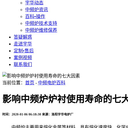
宇华动态
中频炉资讯
百科•操作
中频炉技术支持
中频炉维修保养
答疑解惑
走进宇华
定制•售后
案例视频
联系我们
当前位置：
首页
-
中频电炉百科
影响中频炉炉衬使用寿命的七
时间：2020-01-06 06:18:30
来源：洛阳宇华电炉厂
中频炉主要用来熔化金属等材料，具有熔化速度快、化学成