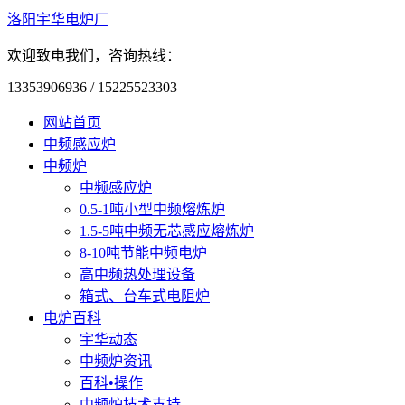
洛阳宇华电炉厂
欢迎致电我们，咨询热线：
13353906936 / 15225523303
网站首页
中频感应炉
中频炉
中频感应炉
0.5-1吨小型中频熔炼炉
1.5-5吨中频无芯感应熔炼炉
8-10吨节能中频电炉
高中频热处理设备
箱式、台车式电阻炉
电炉百科
宇华动态
中频炉资讯
百科•操作
中频炉技术支持