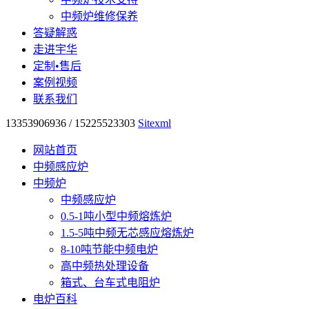
中频炉维修保养
答疑解惑
走进宇华
定制•售后
案例视频
联系我们
13353906936 / 15225523303
Sitexml
网站首页
中频感应炉
中频炉
中频感应炉
0.5-1吨小型中频熔炼炉
1.5-5吨中频无芯感应熔炼炉
8-10吨节能中频电炉
高中频热处理设备
箱式、台车式电阻炉
电炉百科