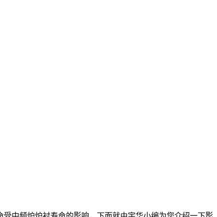
受中频炉炉衬寿命的影响，下面就由宇华小编为您介绍一下影